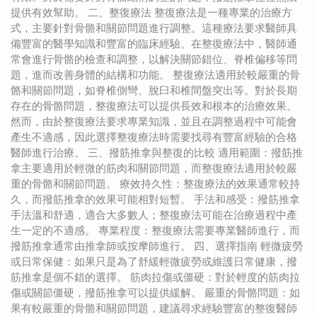
提供有效幫助。 二、整復療法 整復療法是一種專業的治療方
式，主要針對骨骼和關節問題進行調整。這種療法要求醫師具
備豐富的醫學知識和豐富的臨床經驗。在整復療法中，醫師通
常會進行骨骼的檢查和調整，以解決關節錯位、脊椎偏移等問
題，進而改善身體的結構和功能。 整復療法適用於較嚴重的骨
骼和關節問題，如脊椎側彎、脫臼和椎間盤突出等。對於長期
存在的骨骼問題，整復療法可以提供長效和根本的治療效果。
然而，由於整復療法要求專業知識，並且在調整過程中可能會
產生不適感，因此選擇整復療法時需要找尋有豐富經驗的合格
醫師進行治療。 三、撥筋推拿與整復的比較 適用範圍：撥筋推
拿主要適用於輕微的筋肉和關節問題，而整復療法適用於較嚴
重的骨骼和關節問題。 療效持久性：整復療法的效果通常較持
久，而撥筋推拿的效果可能相對短暫。 手法和感受：撥筋推拿
手法溫和舒適，適合大多數人；整復療法可能在治療過程中產
生一定的不適感。 專業程度：整復療法需要專業醫師進行，而
撥筋推拿通常由推拿師或按摩師進行。 四、選擇指南 輕微疲勞
或日常保健：如果只是為了舒緩輕微疲勞或維護日常健康，撥
筋推拿是個不錯的選擇。 筋肉拉傷或僵硬：對於輕度的筋肉拉
傷或關節僵硬，撥筋推拿可以提供緩解。 嚴重的骨骼問題：如
果有較嚴重的骨骼和關節問題，建議尋求經驗豐富的整復醫師