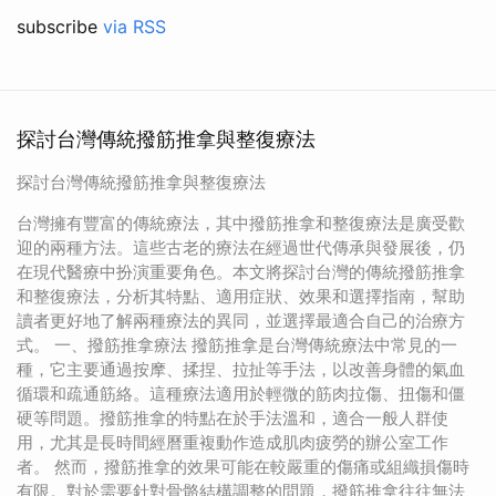
subscribe
via RSS
探討台灣傳統撥筋推拿與整復療法
探討台灣傳統撥筋推拿與整復療法
台灣擁有豐富的傳統療法，其中撥筋推拿和整復療法是廣受歡
迎的兩種方法。這些古老的療法在經過世代傳承與發展後，仍
在現代醫療中扮演重要角色。本文將探討台灣的傳統撥筋推拿
和整復療法，分析其特點、適用症狀、效果和選擇指南，幫助
讀者更好地了解兩種療法的異同，並選擇最適合自己的治療方
式。 一、撥筋推拿療法 撥筋推拿是台灣傳統療法中常見的一
種，它主要通過按摩、揉捏、拉扯等手法，以改善身體的氣血
循環和疏通筋絡。這種療法適用於輕微的筋肉拉傷、扭傷和僵
硬等問題。撥筋推拿的特點在於手法溫和，適合一般人群使
用，尤其是長時間經曆重複動作造成肌肉疲勞的辦公室工作
者。 然而，撥筋推拿的效果可能在較嚴重的傷痛或組織損傷時
有限。對於需要針對骨骼結構調整的問題，撥筋推拿往往無法